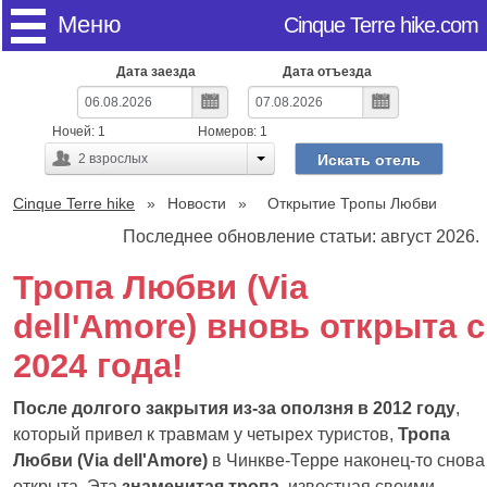
Меню
Cinque Terre hike.com
Дата заезда
Дата отъезда
Ночей:
1
Номеров:
1
Искать отель
2
взрослых
Cinque Terre hike
Новости
Открытие Тропы Любви
Последнее обновление статьи: август 2026.
Тропа Любви (Via
dell'Amore) вновь открыта с
2024 года!
После долгого закрытия из-за оползня в 2012 году
,
который привел к травмам у четырех туристов,
Тропа
Любви (Via dell'Amore)
в Чинкве-Терре наконец-то снова
открыта. Эта
знаменитая тропа
, известная своими