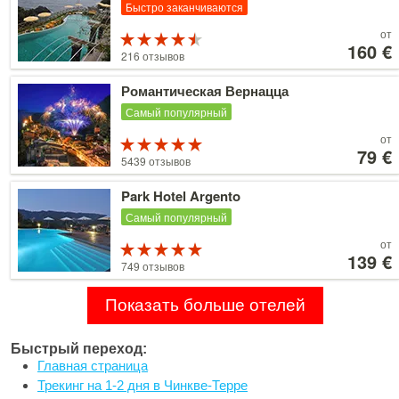
Быстро заканчиваются
Цены
от
Рейтинг
от
160 €
4.5 из 5
216 отзывов
160 €
Детальнее
Романтическая Вернацца
Самый популярный
Цены
от
Рейтинг
от
79 €
5 из 5
5439 отзывов
79 €
Детальнее
Park Hotel Argento
Самый популярный
Цены
от
Рейтинг
от
139 €
5 из 5
749 отзывов
139 €
Показать больше отелей
Быстрый переход:
Главная страница
Трекинг на 1-2 дня в Чинкве-Терре