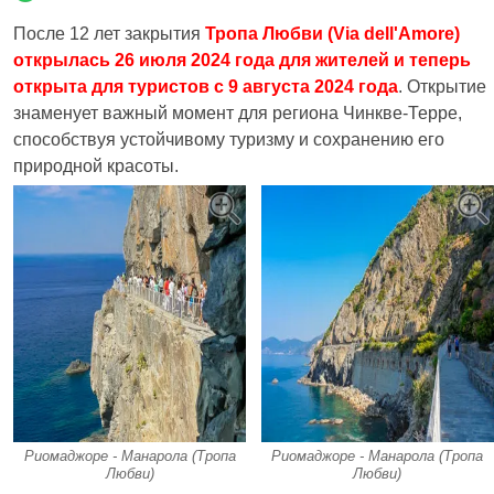
После 12 лет закрытия
Тропа Любви (Via dell'Amore)
открылась 26 июля 2024 года для жителей и теперь
открыта для туристов с 9 августа 2024 года
. Открытие
знаменует важный момент для региона Чинкве-Терре,
способствуя устойчивому туризму и сохранению его
природной красоты.
Риомаджоре - Манарола (Тропа
Риомаджоре - Манарола (Тропа
Любви)
Любви)