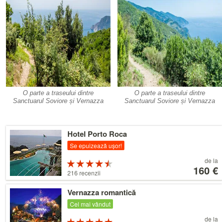
O parte a traseului dintre
O parte a traseului dintre
Sanctuarul Soviore și Vernazza
Sanctuarul Soviore și Vernazza
Detalii
Hotel Porto Roca
Se epuizează ușor!
Preț
de la
Evaluare:
începând
160 €
4.5 din 5 stele
216 recenzii
de
la
Detalii
Vernazza romantică
160 €
Cel mai vândut
Preț
de la
Evaluare: