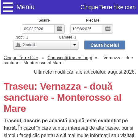
Meniu
Cinque Terre hike.com
Sosire
Plecare
Nopți:
1
Camere:
1
Caută hotelul
2
adulți
Cinque Terre hike
Cunoscuții trasee lungi
Vernazza - due
santuari - Monterosso al Mare
Ultimele modificări ale articolului: august 2026.
Traseu: Vernazza - două
sanctuare - Monterosso al
Mare
Traseul, descris pe această pagină, este evidențiat pe
hartă.
În cazul în care sunteți interesați de alte trasee, pur și
simplu faceți clic pentru a citi mai multe informații sau vizitați