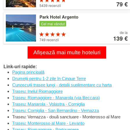
începând
79 €
5 din 5 stele
5439 recenzii
de
la
Detalii
Park Hotel Argento
79 €
Cel mai vândut
Preț
de la
Evaluare:
începând
139 €
5 din 5 stele
749 recenzii
de
la
139 €
Afișează mai multe hoteluri
Link-uri rapide:
Pagina principală
Drumeții pentru 1-2 zile în Cinque Terre
Cunoscuții trasee lungi - detalii suplimentare cu harta
Traseu: Inelul Riomaggiore
Traseu: Riomaggiore - Manarola (via Beccara)
Traseu: Manarola - Volastra - Corniglia
Traseu: Corniglia - San Bernardino - Vernazza
Traseu: Vernazza - două sanctuare - Monterosso al Mare
Traseu: Monterosso al Mare - Levanto
Traseu: Riomaggiore - Portovenere