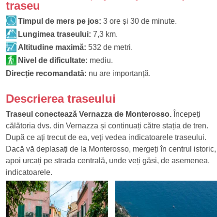
traseu
Timpul de mers pe jos:
3 ore și 30 de minute.
Lungimea traseului:
7,3 km.
Altitudine maximă:
532 de metri.
Nivel de dificultate:
mediu.
Direcție recomandată:
nu are importanță.
Descrierea traseului
Traseul conectează Vernazza de Monterosso.
Începeți
călătoria dvs. din Vernazza și continuați către stația de tren.
După ce ați trecut de ea, veți vedea indicatoarele traseului.
Dacă vă deplasați de la Monterosso, mergeți în centrul istoric,
apoi urcați pe strada centrală, unde veți găsi, de asemenea,
indicatoarele.