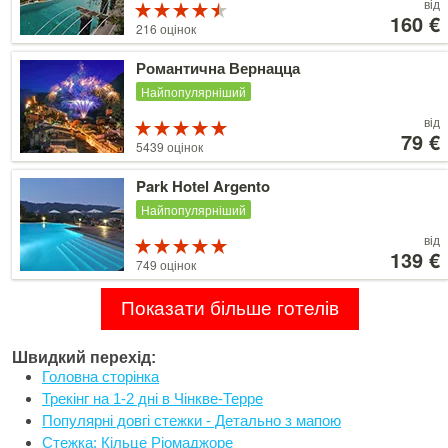
Ціни
від
Рейтинг
від
160 €
4.5 з 5
216 оцінок
160 €
Детальніше
Романтична Вернацца
Найпопулярніший
Ціни
від
Рейтинг
від
79 €
5 з 5
5439 оцінок
79 €
Детальніше
Park Hotel Argento
Найпопулярніший
Ціни
від
Рейтинг
від
139 €
5 з 5
749 оцінок
139 €
Показати більше готелів
Швидкий перехід:
Головна сторінка
Трекінг на 1-2 дні в Чінкве-Терре
Популярні довгі стежки - Детально з мапою
Стежка: Кільце Ріомаджоре