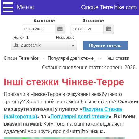
Меню
Cinque Terre hike.com
Дата заїзду
Дата виїзду
Ночей:
1
Номерів:
1
Шукати готель
2
дорослих
Cinque Terre hike
Популярні довгі стежки
Інші стежки
Останнє оновлення статті: серпень 2026.
Інші стежки Чінкве-Терре
Приїхали в Чінкве-Терре в очікуванні незабутнього
трекінгу? Хочете пройти якомога більше стежок?
Основні
маршрути зазначені у пунктах «
Лазурна Стежка
(найкоротша)
» та «
Популярні довгі стежки
». Всі вони
вказані на мапі.
Крім того, на мапі також відзначені
додаткові маршрути, про які читайте нижче.