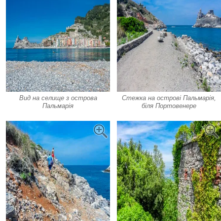
Вид на селище з острова
Стежка на острові Пальмарія,
Пальмарія
біля Портовенере