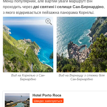
Менш популярний, але вартий уваги маршрут! Він
проходить через
дві святині і селище Сан-Бернардіно
,
з якого відкривається пейзажна панорама Корнільї.
Вид на Корнілью з Сан-
Вид на Вернаццу з стежки біля
Бернардіно
Сан-Бернардіно
Детальніше
Hotel Porto Roca
Швидко закінчуються