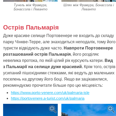
Тунель між Фрамура,
Шлях між Фрамура, Бонассола і
Бонассола і Леванто
Леванто
Острів Пальмарія
Дуже красиве селище Портовенере не входить до складу
парку Чінкве-Терре, але знаходиться неподалік, тому його
туристи відвідують дуже часто.
Навпроти Портовенере
розташований острів Пальмарія
, його розділяє
невелика протока, по якій цілий рік курсують катери.
Вид
з Пальмарії на селище дуже красивий.
Крім того, острів
усипаний пішохідними стежками, які ведуть до маленьких
поселень на другому його боці. Якщо ви зацікавилися,
рекомендуємо прочитати більше про цю місцевість:
https://www.porto-venere.com/uk/palmaria-isle
https://portovenere.a-turist.com/uk/palmaria