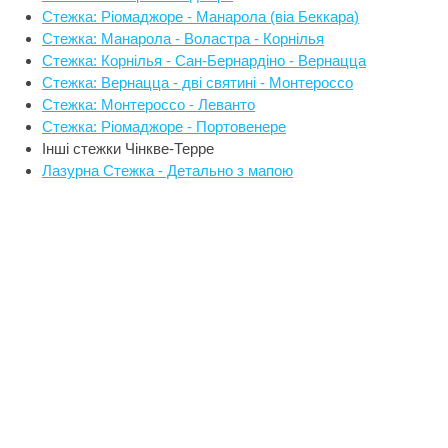
Стежка: Ріомаджоре - Манарола (віа Беккара)
Стежка: Манарола - Воластра - Корнілья
Стежка: Корнілья - Сан-Бернардіно - Вернацца
Стежка: Вернацца - дві святині - Монтероссо
Стежка: Монтероссо - Леванто
Стежка: Ріомаджоре - Портовенере
Інші стежки Чінкве-Терре
Лазурна Стежка - Детально з мапою