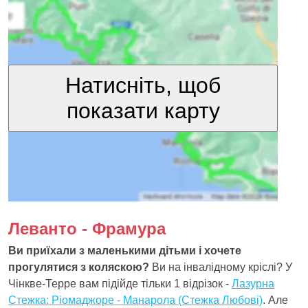
Натисніть, щоб
показати карту
Леванто - Фрамура
Ви приїхали з маленькими дітьми і хочете
прогулятися з коляскою?
Ви на інвалідному кріслі? У
Чінкве-Терре вам підійде тільки 1 відрізок -
Лазурна
Стежка: Ріомаджоре - Манарола (Стежка Любові)
. Але