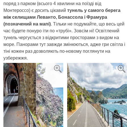
поряд з парком (всього 4 хвилини на поїзді від
Монтероссо) є досить цікавий
тунель у самого берега
між селищами Леванто, Бонассола і Фрамура
(позначений на мапі)
. Тільки не подумайте, що весь цей
час будете понуро іти по «трубі». Зовсім ні! Освітлений
тунель чергується з відкритими просторами з видом на
море. Панорами тут завжди змінюються, адже гри світла і
тіні кожен раз дозволяють по-новому поглянути на
узбережжя.