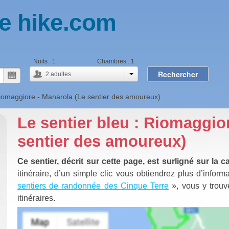
e hike.com
Nuits :
1
Chambres :
1
Rechercher
2
adultes
iomaggiore - Manarola (Le sentier des amoureux)
Le sentier bleu : Riomaggio
sentier des amoureux)
Ce sentier, décrit sur cette page, est surligné sur la c
itinéraire, d’un simple clic vous obtiendrez plus d’infor
sentiers de randonnée des Cinque Terre
», vous y trouve
itinéraires.