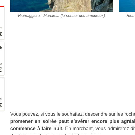
Riomaggiore - Manarola (le sentier des amoureux)
Riom
de
n :
€
e
de
n :
€
de
n :
€
Vous pouvez, si vous le souhaitez, descendre sur les roch
promener en soirée peut s’avérer encore plus agréable
commence à faire nuit.
En marchant, vous admirerez diff