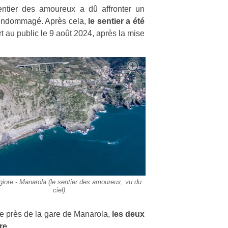
entier des amoureux a dû affronter un
t endommagé. Après cela,
le sentier a été
t au public le 9 août 2024, après la mise
iore - Manarola (le sentier des amoureux, vu du
ciel)
e près de la gare de Manarola,
les deux
re
.