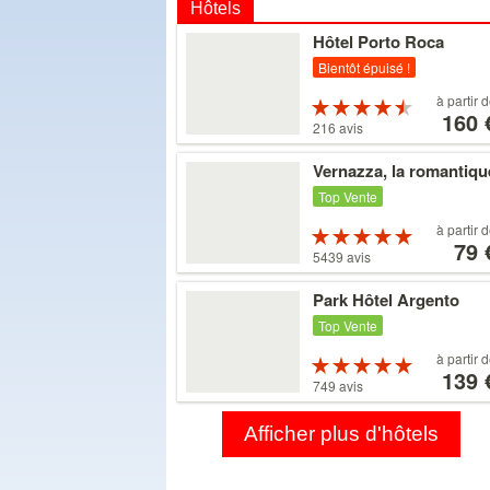
Hôtels
Voir
Hôtel Porto Roca
les
détails
Bientôt épuisé !
À
à partir 
Évaluatio
partir
160 
4.5 étoiles sur
216 avis
de
5
160 €
Voir
Vernazza, la romantiqu
les
détails
Top Vente
À
à partir 
Évaluatio
partir
79 
5 étoiles sur 5
5439 avis
de
79 €
Voir
Park Hôtel Argento
les
détails
Top Vente
À
à partir 
Évaluatio
partir
139 
5 étoiles sur 5
749 avis
de
139 €
Afficher plus d'hôtels