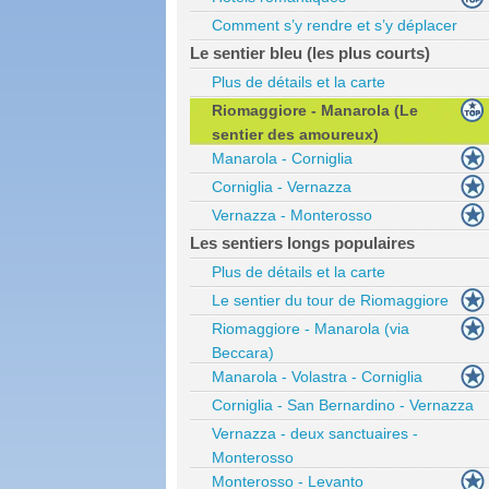
Comment s’y rendre et s’y déplacer
Le sentier bleu (les plus courts)
Plus de détails et la carte
Riomaggiore - Manarola (Le
sentier des amoureux)
Manarola - Corniglia
Corniglia - Vernazza
Vernazza - Monterosso
Les sentiers longs populaires
Plus de détails et la carte
Le sentier du tour de Riomaggiore
Riomaggiore - Manarola (via
Beccara)
Manarola - Volastra - Corniglia
Corniglia - San Bernardino - Vernazza
Vernazza - deux sanctuaires -
Monterosso
Monterosso - Levanto