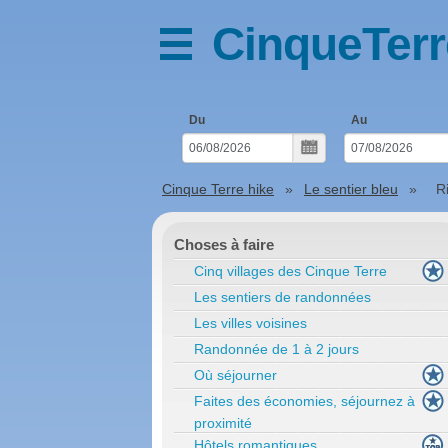
CinqueTerr
Du
Au
Cinque Terre hike
Le sentier bleu
R
Choses à faire
Cinq villages des Cinque Terre
Les sentiers de randonnées
Les villes voisines
Randonnée de 1 à 2 jours
Où séjourner
Faites des économies, séjournez à
proximité
Hôtels romantiques