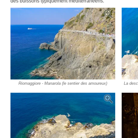
des buissons typiquement méditerranéens.
Riomaggiore - Manarola (le sentier des amoureux)
La desc