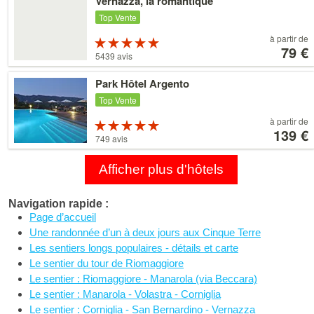
Vernazza, la romantique
les
détails
Top Vente
À
à partir de
Évaluation :
partir
79 €
5 étoiles sur 5
5439 avis
de
79 €
Voir
Park Hôtel Argento
les
détails
Top Vente
À
à partir de
Évaluation :
partir
139 €
5 étoiles sur 5
749 avis
de
139 €
Afficher plus d'hôtels
Navigation rapide :
Page d’accueil
Une randonnée d’un à deux jours aux Cinque Terre
Les sentiers longs populaires - détails et carte
Le sentier du tour de Riomaggiore
Le sentier : Riomaggiore - Manarola (via Beccara)
Le sentier : Manarola - Volastra - Corniglia
Le sentier : Corniglia - San Bernardino - Vernazza